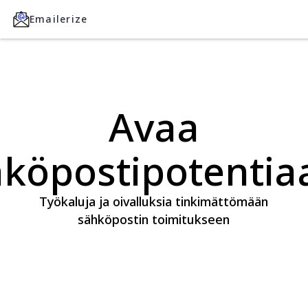
Emailerize
Avaa
köpostipotentiaa
Työkaluja ja oivalluksia tinkimättömään
sähköpostin toimitukseen