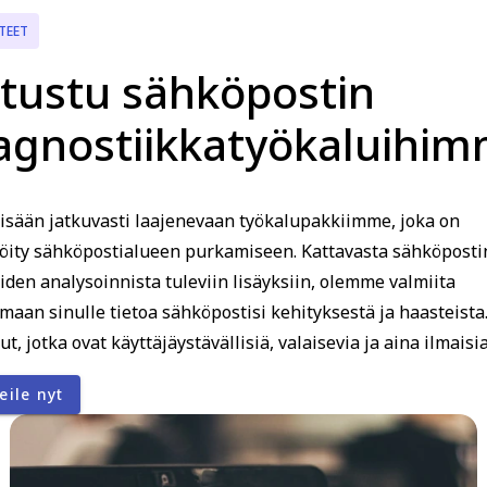
TEET
tustu sähköpostin
agnostiikkatyökaluihi
sisään jatkuvasti laajenevaan työkalupakkiimme, joka on
löity sähköpostialueen purkamiseen. Kattavasta sähköposti
iden analysoinnista tuleviin lisäyksiin, olemme valmiita
maan sinulle tietoa sähköpostisi kehityksestä ja haasteista
ut, jotka ovat käyttäjäystävällisiä, valaisevia ja aina ilmaisia
eile nyt