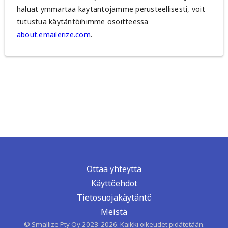
haluat ymmärtää käytäntöjämme perusteellisesti, voit
tutustua käytäntöihimme osoitteessa
about.emailerize.com
.
Ottaa yhteyttä
Käyttöehdot
Tietosuojakäytäntö
Meistä
© Smallize Pty Oy 2023-2026. Kaikki oikeudet pidätetään.